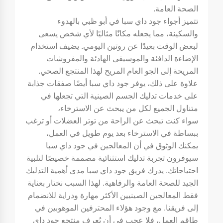
الصحة العامة.
تتميز أجواء جود داي سبا في أبو ظبي بالهدوء
والسكينة، مما يجعله مكانًا مثاليًا لأي شخص يسعى
لبعض الوقت بعيدًا عن روتين اليومي. يضيف استخدام
الإضاءة الدافئة والموسيقى الهادئة والمفروشات
المريحة إلى الجو العام المريح لهذا المنتجع الصحي.
علاوة على ذلك، يوفر جود داي سبا أيضًا صفقات جذابة
على خدمات تدليك الجسم الصينية التي تجعلها في
متناول الجميع لكل من يبحث عن الاسترخاء،
سواء كنت تبحث عن الراحة من توتر العضلات أو ترغب
ببساطة في الاسترخاء بعد يوم طويل في العمل،
يمكنك الوثوق في أن المعالجين في جود داي سبا
سيوفرون تجربة تدليك استثنائية مصممة خصيصًا لتلبية
احتياجاتك. يدرك فريق جود داي سبا مدى أهمية التدليك
الجيد للصحة العامة والرفاهية. لهذا السبب نختار بعناية
فقط المعالجين الصينيين الأكثر مهارة ودراية للانضمام
إلى فريقنا. مع وجود هؤلاء المحترفين الموهوبين في
طاقم العمل، فلا عجب في أن يُعرف منتجع جود داي