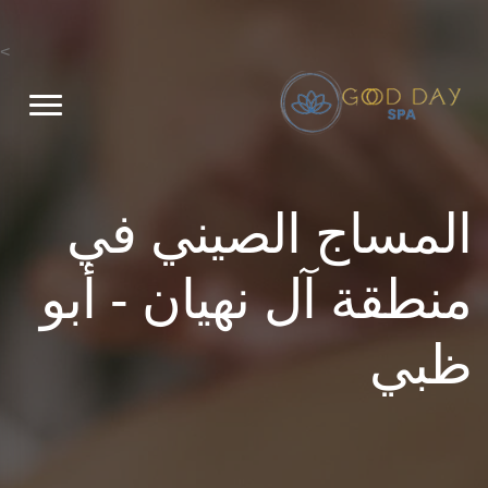
>
المساج الصيني في
منطقة آل نهيان - أبو
ظبي