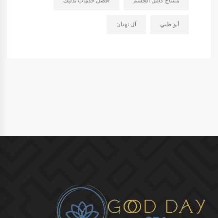
مساج كامل الجسم
أفضل خدمات تدليك
أبو ظبي
آل نهيان