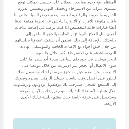
المنتظم. مع وجود معالجين يعملان على جسمك، يمكنك توقع
مستوى متزايد من الاسترخاء وتخفيف التوتر وتحسين الدورة
الدموية والمرونة والرفاهية العامة. يقدم عرض السبا الخاص بنا
باقات متنوعة للأفراد أو الأزواج الباحثين عن تجربة ممتعة. لدينا
أيضًا خيارات قابلة للتخصيص إذا كنت ترغب في إضافة علاجات
أخرى مثل العلاج بالروائح أو التدليك بالحجر الساخن إلى
جلستك. بالإضافة إلى ذلك، نضمن أن يستمتع عملاؤنا بجلساتهم
من خلال خلق أجواء مع الإضاءة الخافتة والموسيقى الهادئة
التي تساعدهم على الاسترخاء أكثر. خلال جلستهم.
لحجز موعدك في جود داي سبا في مدينة أبو ظبي، ما عليك
سوى الاتصال أو الحجز عبر الإنترنت من خلال موقعنا على
الإنترنت. نحن نقدم خيارات حجز مرنة لراحتك وسنعمل معك
للعثور على أفضل وقت يناسب جدولك الزمني. بمجرد وصولك
إلى المنتجع الصحي، سيرحب بك موظفونا الودودون ويرشدونك
خلال عملية الاستعداد للتدليك. سيتم تزويدك بملابس مريحة
وستحصل على غرفة خاصة حيث ستتم جلسة تدليك الأيدي
الأربعة.